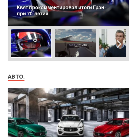
Причиной аварии Квята стал перегрев
колесного диска
АВТО.