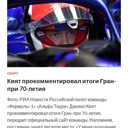
СПОРТ
Квят прокомментировал итоги Гран-
при 70-летия
Фото: РИА Новости Российский пилот команды
«Формулы-1» «Альфа Таури» Даниил Квят
прокомментировал итоги Гран-при 70-летия,
передает официальный сайт команды. Напомним,
россиянин занял десятое место. «У меня ощущение,