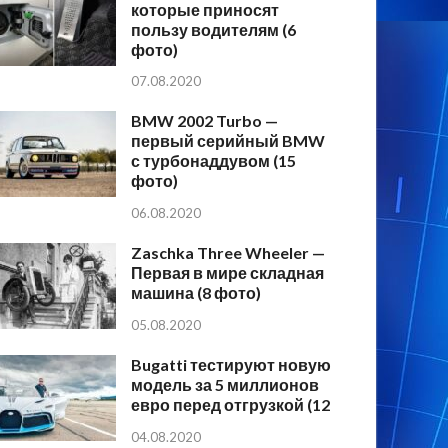
которые приносят
пользу водителям (6
фото)
07.08.2020
BMW 2002 Turbo —
первый серийный BMW
с турбонаддувом (15
фото)
06.08.2020
Zaschka Three Wheeler —
Первая в мире складная
машина (8 фото)
05.08.2020
Bugatti тестируют новую
модель за 5 миллионов
евро перед отгрузкой (12
04.08.2020