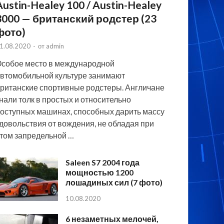
Austin-Healey 100 / Austin-Healey
3000 — британский родстер (23
фото)
1.08.2020
-
от
admin
собое место в международной
втомобильной культуре занимают
ританские спортивные родстеры. Англичане
нали толк в простых и относительно
оступных машинах, способных дарить массу
довольствия от вождения, не обладая при
том запредельной …
Saleen S7 2004 года
мощностью 1200
лошадиных сил (7 фото)
10.08.2020
6 незаметных мелочей,