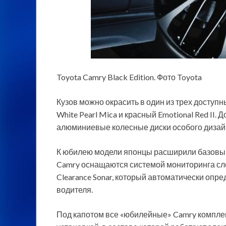
Toyota Camry Black Edition. Фото Toyota
Кузов можно окрасить в один из трех доступны
White Pearl Mica и красный Emotional Red I
алюминиевые колесные диски особого дизай
К юбилею модели японцы расширили базовый 
Camry оснащаются системой мониторинга сле
Clearance Sonar, который автоматически опр
водителя.
Под капотом все «юбилейные» Camry компле