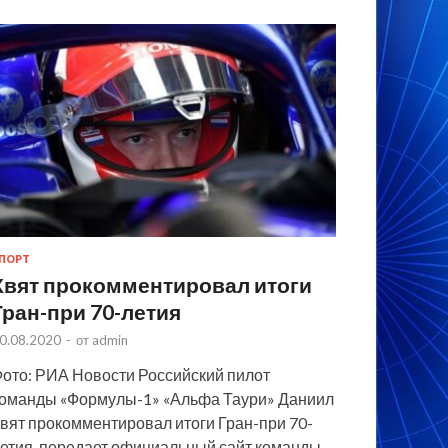
ПОРТ
Квят прокомментировал итоги
Гран-при 70-летия
0.08.2020
-
от
admin
ото: РИА Новости Российский пилот
оманды «Формулы-1» «Альфа Таури» Даниил
вят прокомментировал итоги Гран-при 70-
етия, передает официальный сайт команды.