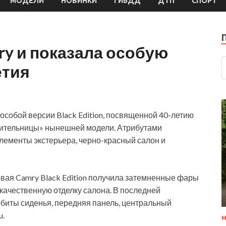
МОДЕЛИ
НОВИНКИ
ГИБДД
ДТП
СПОРТ
ry и показала особую
етия
особой версии Black Edition, посвященной 40-летию
родительницы» нынешней модели. Атрибутами
лементы экстерьера, черно-красный салон и
овая Camry Black Edition получила затемненные фары
 качественную отделку салона. В последней
обиты сиденья, передняя панель, центральный
u.