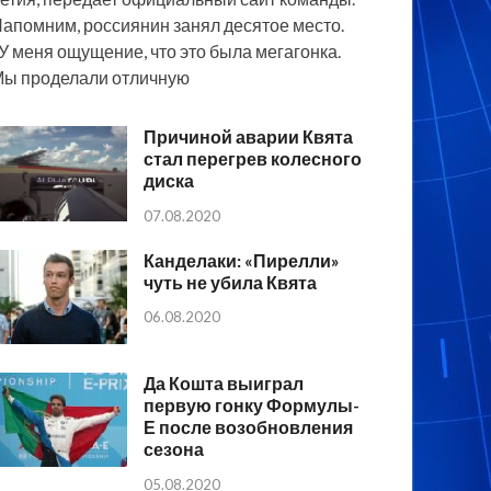
апомним, россиянин занял десятое место.
У меня ощущение, что это была мегагонка.
ы проделали отличную
Причиной аварии Квята
стал перегрев колесного
диска
07.08.2020
Канделаки: «Пирелли»
чуть не убила Квята
06.08.2020
Да Кошта выиграл
первую гонку Формулы-
Е после возобновления
сезона
05.08.2020