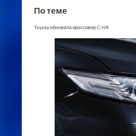
По теме
Toyota обновила кроссовер C-HR