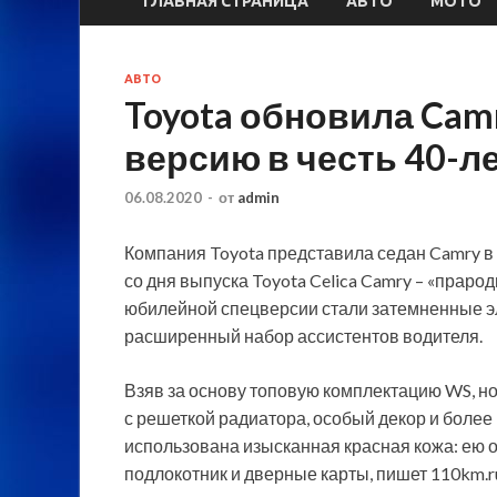
ГЛАВНАЯ СТРАНИЦА
АВТО
МОТО
АВТО
Toyota обновила Cam
версию в честь 40-л
06.08.2020
-
от
admin
Компания Toyota представила седан Camry в 
со дня выпуска Toyota Celica Camry – «пра
юбилейной спецверсии стали затемненные э
расширенный набор ассистентов
водителя.
Взяв за основу топовую комплектацию WS, н
с решеткой радиатора, особый декор и более
использована изысканная красная кожа: ею 
подлокотник и дверные карты, пишет 110km.r