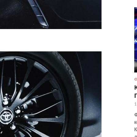
С
1
Ф
к
К
л