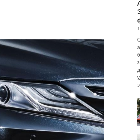
1
О
а
б
з
д
у
э