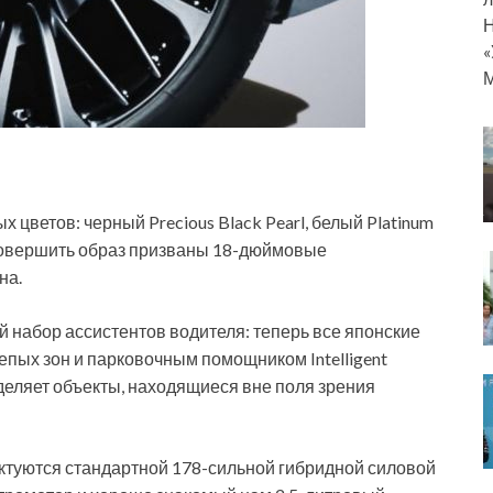
Н
«
М
х цветов: черный Precious Black Pearl, белый Platinum
I. Довершить образ призваны 18-дюймовые
на.
набор ассистентов водителя: теперь все японские
пых зон и парковочным помощником Intelligent
еделяет объекты, находящиеся вне поля зрения
ктуются стандартной 178-сильной гибридной силовой