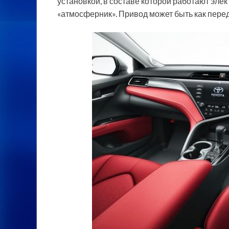
установкой, в составе которой работают эле
«атмосферник». Привод может быть как перед