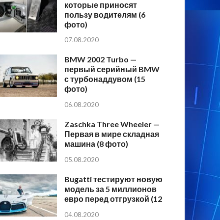
которые приносят
пользу водителям (6
фото)
07.08.2020
BMW 2002 Turbo —
первый серийный BMW
с турбонаддувом (15
фото)
06.08.2020
Zaschka Three Wheeler —
Первая в мире складная
машина (8 фото)
05.08.2020
Bugatti тестируют новую
модель за 5 миллионов
евро перед отгрузкой (12
04.08.2020