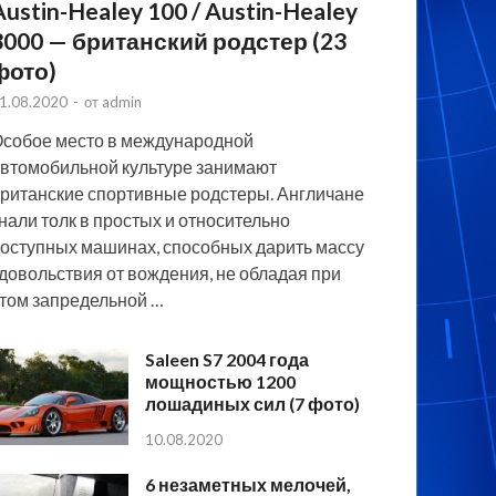
Austin-Healey 100 / Austin-Healey
3000 — британский родстер (23
фото)
1.08.2020
-
от
admin
собое место в международной
втомобильной культуре занимают
ританские спортивные родстеры. Англичане
нали толк в простых и относительно
оступных машинах, способных дарить массу
довольствия от вождения, не обладая при
том запредельной …
Saleen S7 2004 года
мощностью 1200
лошадиных сил (7 фото)
10.08.2020
6 незаметных мелочей,