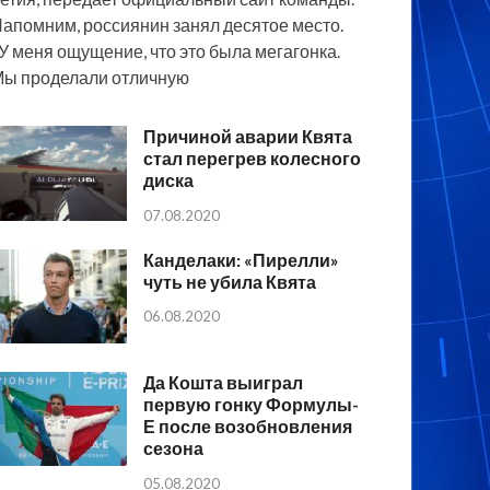
апомним, россиянин занял десятое место.
У меня ощущение, что это была мегагонка.
ы проделали отличную
Причиной аварии Квята
стал перегрев колесного
диска
07.08.2020
Канделаки: «Пирелли»
чуть не убила Квята
06.08.2020
Да Кошта выиграл
первую гонку Формулы-
Е после возобновления
сезона
05.08.2020