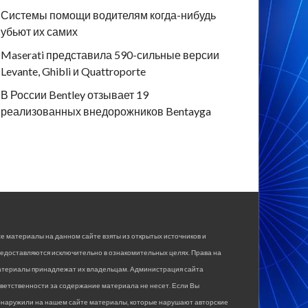
Системы помощи водителям когда-нибудь
убьют их самих
Maserati представила 590-сильные версии
Levante, Ghibli и Quattroporte
В России Bentley отзывает 19
реализованных внедорожников Bentayga
е материалы на данном сайте взяты из открытых источников и
едоставляются исключительно в ознакомительных целях. Права на
атериалы принадлежат их владельцам. Администрация сайта
ветственности за содержание материала не несет. Если Вы
бнаружили на нашем сайте материалы, которые нарушают авторские