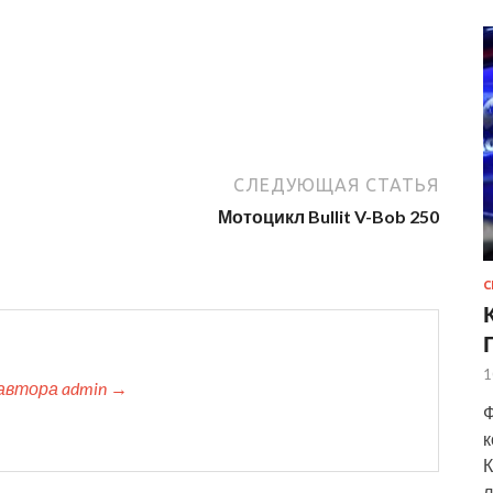
СЛЕДУЮЩАЯ СТАТЬЯ
Мотоцикл Bullit V-Bob 250
С
1
автора admin →
Ф
к
К
л