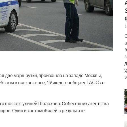
1
О
а
б
з
д
у
ая две маршрутки, произошло на западе Москвы,
э
б этом в воскресенье, 19 июля, сообщает ТАСС со
о шоссе с улицей Шолохова. Собеседник агентства
жиров. Один из автомобилей в результате