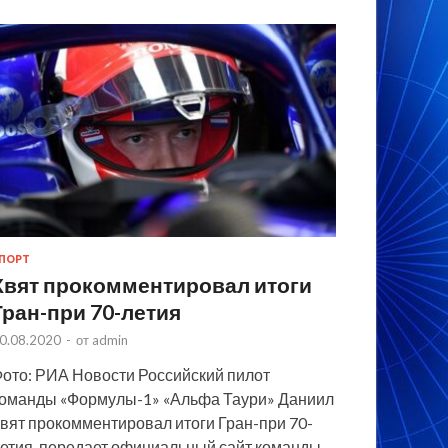
ПОРТ
Квят прокомментировал итоги
Гран-при 70-летия
0.08.2020
-
от
admin
ото: РИА Новости Российский пилот
оманды «Формулы-1» «Альфа Таури» Даниил
вят прокомментировал итоги Гран-при 70-
етия, передает официальный сайт команды.