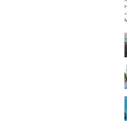
Н
«
М