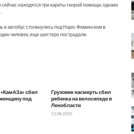
 сейчас находятся три кареты скорой помощи, однако
.
ль и автобус столкнулись под Наро-Фоминском в
 один человек, еще шестеро пострадали.
 «КамАЗа» сбил
Грузовик насмерть сбил
женщину под
ребенка на велосипеде в
м
Ленобласти
12.08.2020