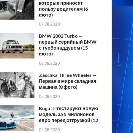
которые приносят
пользу водителям (6
фото)
07.08.2020
BMW 2002 Turbo —
первый серийный BMW
с турбонаддувом (15
фото)
06.08.2020
Zaschka Three Wheeler —
Первая в мире складная
машина (8 фото)
05.08.2020
Bugatti тестируют новую
модель за 5 миллионов
евро перед отгрузкой (12
04.08.2020