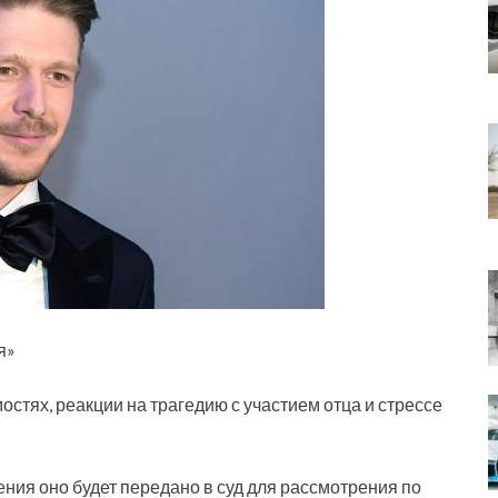
я»
стях, реакции на трагедию с участием отца и стрессе
ния оно будет передано в суд для рассмотрения по