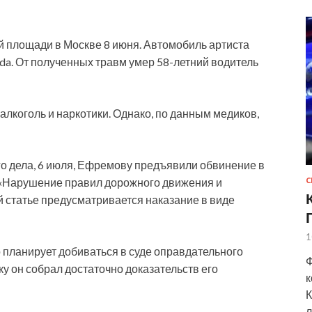
площади в Москве 8 июня. Автомобиль артиста
da. От полученных травм умер 58-летний водитель
лкоголь и наркотики. Однако, по данным медиков,
о дела, 6 июля, Ефремову предъявили обвинение в
РФ «Нарушение правил дорожного движения и
С
й статье предусматривается наказание в виде
1
 планирует добиваться в суде оправдательного
Ф
ку он собрал достаточно доказательств его
к
К
л