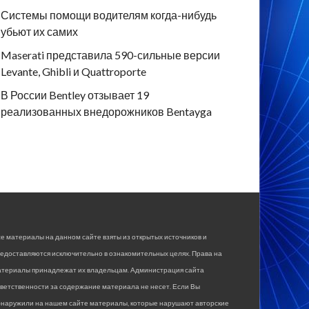
Системы помощи водителям когда-нибудь
убьют их самих
Maserati представила 590-сильные версии
Levante, Ghibli и Quattroporte
В России Bentley отзывает 19
реализованных внедорожников Bentayga
е материалы на данном сайте взяты из открытых источников и
едоставляются исключительно в ознакомительных целях. Права на
атериалы принадлежат их владельцам. Администрация сайта
ветственности за содержание материала не несет. Если Вы
бнаружили на нашем сайте материалы, которые нарушают авторские