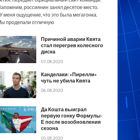
апомним, россиянин занял десятое место.
У меня ощущение, что это была мегагонка.
ы проделали отличную
Причиной аварии Квята
стал перегрев колесного
диска
07.08.2020
Канделаки: «Пирелли»
чуть не убила Квята
06.08.2020
Да Кошта выиграл
первую гонку Формулы-
Е после возобновления
сезона
05.08.2020