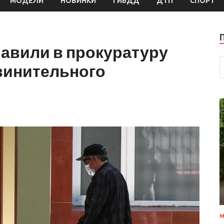
МОДЕЛИ
НОВИНКИ
ГИБДД
ДТП
СПОРТ
авили в прокуратуру
винительного