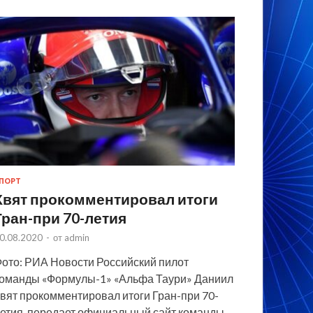
ПОРТ
Квят прокомментировал итоги
Гран-при 70-летия
0.08.2020
-
от
admin
ото: РИА Новости Российский пилот
оманды «Формулы-1» «Альфа Таури» Даниил
вят прокомментировал итоги Гран-при 70-
етия, передает официальный сайт команды.