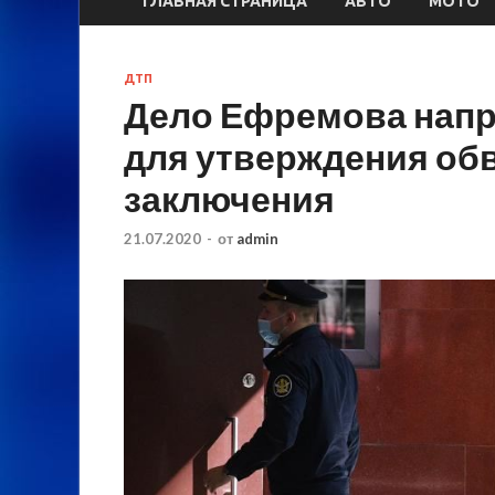
ГЛАВНАЯ СТРАНИЦА
АВТО
МОТО
ДТП
Дело Ефремова напр
для утверждения об
заключения
21.07.2020
-
от
admin