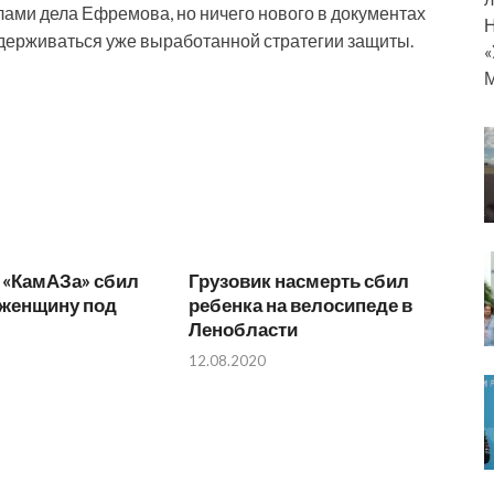
лами дела Ефремова, но ничего нового в документах
Н
идерживаться уже выработанной стратегии защиты.
«
М
 «КамАЗа» сбил
Грузовик насмерть сбил
женщину под
ребенка на велосипеде в
м
Ленобласти
12.08.2020