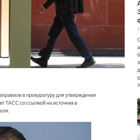
1
О
а
б
з
д
у
э
аправили в прокуратуру для утверждения
т ТАСС со ссылкой на источник в
юля.