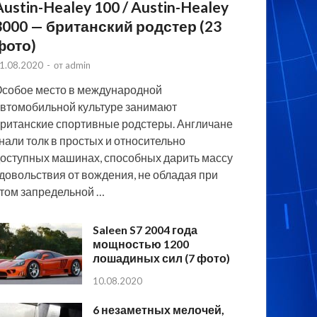
Austin-Healey 100 / Austin-Healey
3000 — британский родстер (23
фото)
1.08.2020
-
от
admin
собое место в международной
втомобильной культуре занимают
ританские спортивные родстеры. Англичане
нали толк в простых и относительно
оступных машинах, способных дарить массу
довольствия от вождения, не обладая при
том запредельной …
Saleen S7 2004 года
мощностью 1200
лошадиных сил (7 фото)
10.08.2020
6 незаметных мелочей,