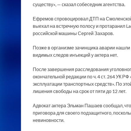
существу», — сказал собеседник агентства.
Ефремов спровоцировал ДТП на Смоленской 
выехал на встречную полосу и протаранил La
российской машины Сергей Захаров.
Позже в организме зачинщика аварии нашли а
видимых следов инъекций у актера нет.
После завершения расследования уголовног
окончательной редакции по ч. 4 ст. 264 УК 
эксплуатации транспортных средств». По это
лишения свободы на срок от пяти до 12 лет.
Адвокат актера Эльман Пашаев сообщал, что
приговора для своего подзащитного, посколь
невиновности.