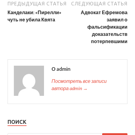
ПРЕДЫДУЩАЯ СТАТЬЯ
СЛЕДУЮЩАЯ СТАТЬЯ
Канделаки: «Пирелли»
Адвокат Ефремова
чуть не убила Квята
заявил о
фальсификации
доказательств
потерпевшими
О admin
Посмотреть все записи
автора admin →
ПОИСК