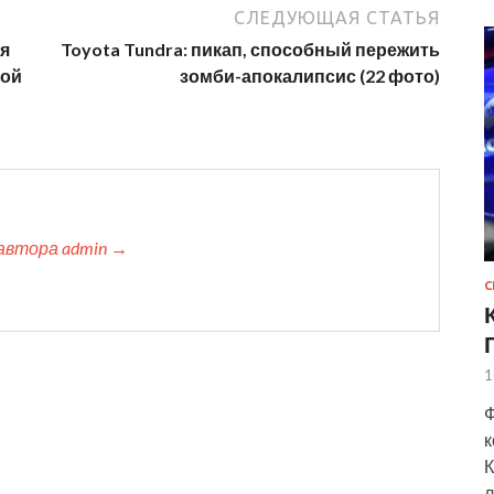
СЛЕДУЮЩАЯ СТАТЬЯ
я
Toyota Tundra: пикап, способный пережить
кой
зомби-апокалипсис (22 фото)
автора admin →
С
1
Ф
к
К
л