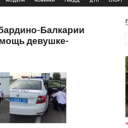
МОДЕЛИ
НОВИНКИ
ГИБДД
ДТП
СПОРТ
бардино-Балкарии
омощь девушке-