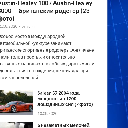
Austin-Healey 100 / Austin-Healey
3000 — британский родстер (23
фото)
1.08.2020
-
от
admin
собое место в международной
втомобильной культуре занимают
ританские спортивные родстеры. Англичане
нали толк в простых и относительно
оступных машинах, способных дарить массу
довольствия от вождения, не обладая при
том запредельной …
Saleen S7 2004 года
мощностью 1200
лошадиных сил (7 фото)
10.08.2020
6 незаметных мелочей,