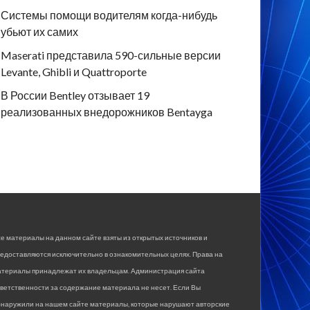
Системы помощи водителям когда-нибудь
убьют их самих
Maserati представила 590-сильные версии
Levante, Ghibli и Quattroporte
В России Bentley отзывает 19
реализованных внедорожников Bentayga
е материалы на данном сайте взяты из открытых источников и
едоставляются исключительно в ознакомительных целях. Права на
атериалы принадлежат их владельцам. Администрация сайта
ветственности за содержание материала не несет. Если Вы
бнаружили на нашем сайте материалы, которые нарушают авторские