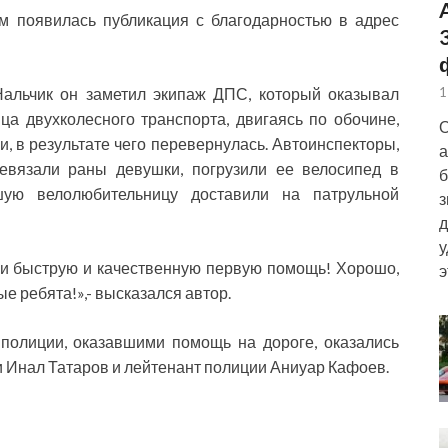
м появилась публикация с благодарностью в адрес
Нальчик он заметил экипаж ДПС, который оказывал
1
а двухколесного транспорта, двигаясь по обочине,
О
и, в результате чего перевернулась. Автоинспекторы,
а
евязали раны девушки, погрузили ее велосипед в
б
шую велолюбительницу доставили на патрульной
з
д
у
али быструю и качественную первую помощь! Хорошо,
э
ые ребята!»,- высказался автор.
полиции, оказавшими помощь на дороге, оказались
 Инал Татаров и лейтенант полиции Аниуар Кафоев.