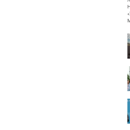
Н
«
М