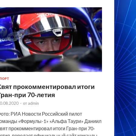
ПОРТ
Квят прокомментировал итоги
Гран-при 70-летия
0.08.2020
-
от
admin
ото: РИА Новости Российский пилот
оманды «Формулы-1» «Альфа Таури» Даниил
вят прокомментировал итоги Гран-при 70-
етия, передает официальный сайт команды.