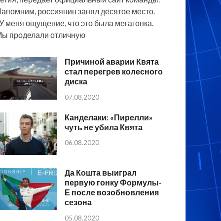
апомним, россиянин занял десятое место.
У меня ощущение, что это была мегагонка.
ы проделали отличную
Причиной аварии Квята
стал перегрев колесного
диска
07.08.2020
Канделаки: «Пирелли»
чуть не убила Квята
06.08.2020
Да Кошта выиграл
первую гонку Формулы-
Е после возобновления
сезона
05.08.2020