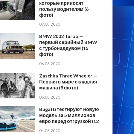
которые приносят
пользу водителям (6
фото)
07.08.2020
BMW 2002 Turbo —
первый серийный BMW
с турбонаддувом (15
фото)
06.08.2020
Zaschka Three Wheeler —
Первая в мире складная
машина (8 фото)
05.08.2020
Bugatti тестируют новую
модель за 5 миллионов
евро перед отгрузкой (12
04.08.2020