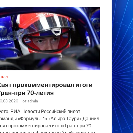
ПОРТ
Квят прокомментировал итоги
Гран-при 70-летия
0.08.2020
-
от
admin
ото: РИА Новости Российский пилот
оманды «Формулы-1» «Альфа Таури» Даниил
вят прокомментировал итоги Гран-при 70-
етия, передает официальный сайт команды.