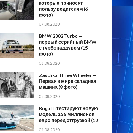
которые приносят
пользу водителям (6
фото)
07.08.2020
BMW 2002 Turbo —
первый серийный BMW
с турбонаддувом (15
фото)
06.08.2020
Zaschka Three Wheeler —
Первая в мире складная
машина (8 фото)
05.08.2020
Bugatti тестируют новую
модель за 5 миллионов
евро перед отгрузкой (12
04.08.2020