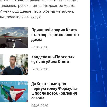
апомним, россиянин занял десятое место.
У меня ощущение, что это была мегагонка.
ы проделали отличную
Причиной аварии Квята
стал перегрев колесного
диска
07.08.2020
Канделаки: «Пирелли»
чуть не убила Квята
06.08.2020
Да Кошта выиграл
первую гонку Формулы-
Е после возобновления
сезона
05.08.2020