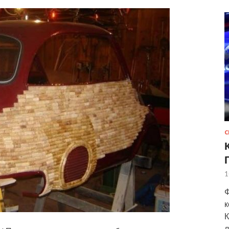
С
1
Ф
к
К
л