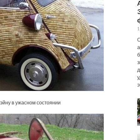
1
О
а
б
з
д
у
э
уэйну в ужасном состоянии