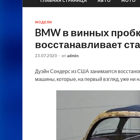
ГЛАВНАЯ СТРАНИЦА
АВТО
МОТО
МОДЕЛИ
BMW в винных пробк
восстанавливает ст
23.07.2020
-
от
admin
Дуэйн Сондерс из США занимается восстанов
машины, которые, на первый взгляд, уже ни на