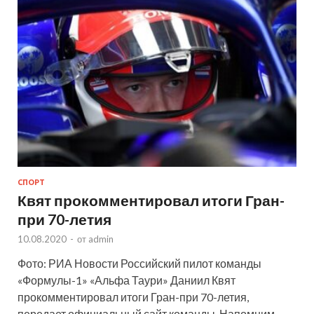
СПОРТ
Квят прокомментировал итоги Гран-
при 70-летия
10.08.2020
-
от
admin
Фото: РИА Новости Российский пилот команды
«Формулы-1» «Альфа Таури» Даниил Квят
прокомментировал итоги Гран-при 70-летия,
передает официальный сайт команды. Напомним,