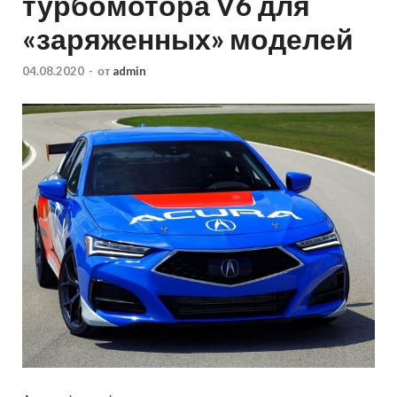
турбомотора V6 для
«заряженных» моделей
04.08.2020
-
от
admin