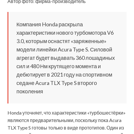
Автор фото: фирма-производитель
Компания Honda раскрыла
характеристики нового турбомотора V6
3.0, которым оснастят «заряженные»
модели линейки Acura Type S. Силовой
агрегат будет выдавать 360 лошадиных
сил и 480 Нм крутящего момента и
дебютирует в 2021 году на спортивном
седане Acura TLX Type S второго
поколения
Honda уточняет, что характеристики «турбошестёрки»
являются предварительными, поскольку пока Acura
TLX Type S готовы только в виде прототипов. Один из