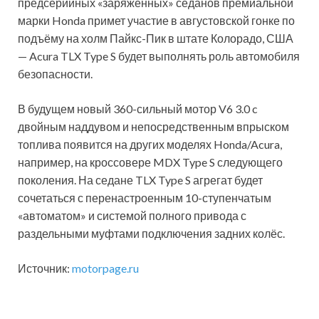
предсерийных «заряженных» седанов премиальной
марки Honda примет участие в августовской гонке по
подъёму на холм Пайкс-Пик в штате Колорадо, США
— Acura TLX Type S будет выполнять роль автомобиля
безопасности.
В будущем новый 360-сильный мотор V6 3.0 c
двойным наддувом и непосредственным впрыском
топлива появится на других моделях Honda/Acura,
например, на кроссовере MDX Type S следующего
поколения. На седане TLX Type S агрегат будет
сочетаться с перенастроенным 10-ступенчатым
«автоматом» и системой полного привода с
раздельными муфтами подключения задних колёс.
Источник:
motorpage.ru