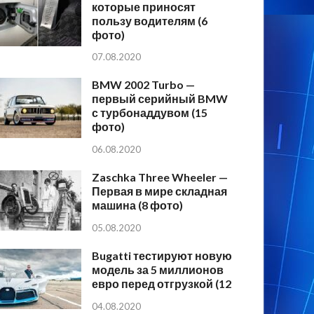
которые приносят
пользу водителям (6
фото)
07.08.2020
BMW 2002 Turbo —
первый серийный BMW
с турбонаддувом (15
фото)
06.08.2020
Zaschka Three Wheeler —
Первая в мире складная
машина (8 фото)
05.08.2020
Bugatti тестируют новую
модель за 5 миллионов
евро перед отгрузкой (12
04.08.2020