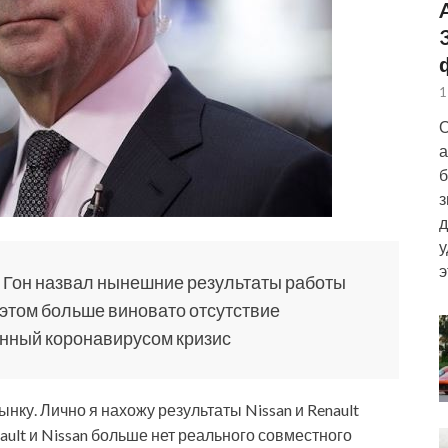
1
О
а
б
з
д
у
э
с Гон назвал нынешние результаты работы
в этом больше виновато отсутствие
анный коронавирусом кризис
ынку. Лично я нахожу
результаты Nissan и Renault
ault и Nissan больше нет реального совместного