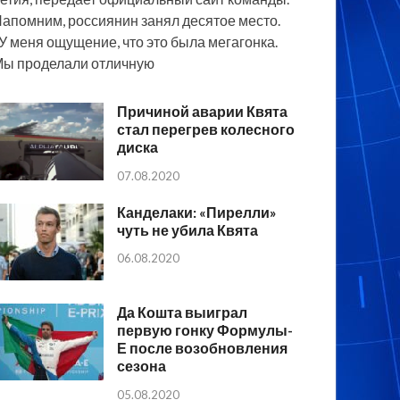
апомним, россиянин занял десятое место.
У меня ощущение, что это была мегагонка.
ы проделали отличную
Причиной аварии Квята
стал перегрев колесного
диска
07.08.2020
Канделаки: «Пирелли»
чуть не убила Квята
06.08.2020
Да Кошта выиграл
первую гонку Формулы-
Е после возобновления
сезона
05.08.2020