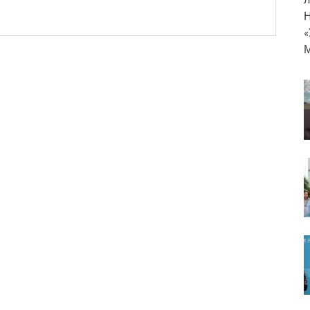
Н
«
М