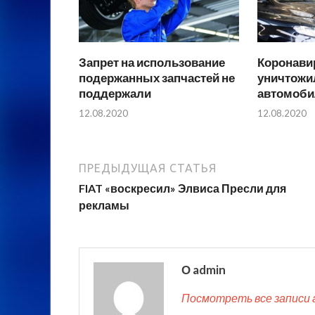
Запрет на использование
Коронавир
подержанных запчастей не
уничтожи
поддержали
автомоби
12.08.2020
12.08.2020
ПРЕДЫДУЩАЯ СТАТЬЯ
FIAT «воскресил» Элвиса Пресли для
рекламы
О admin
Посмотреть все записи 