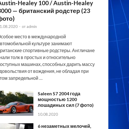
Austin-Healey 100 / Austin-Healey
3000 — британский родстер (23
фото)
1.08.2020
-
от
admin
собое место в международной
втомобильной культуре занимают
ританские спортивные родстеры. Англичане
нали толк в простых и относительно
оступных машинах, способных дарить массу
довольствия от вождения, не обладая при
том запредельной …
Saleen S7 2004 года
мощностью 1200
лошадиных сил (7 фото)
10.08.2020
6 незаметных мелочей,