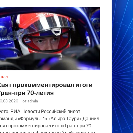
ПОРТ
Квят прокомментировал итоги
Гран-при 70-летия
0.08.2020
-
от
admin
ото: РИА Новости Российский пилот
оманды «Формулы-1» «Альфа Таури» Даниил
вят прокомментировал итоги Гран-при 70-
етия, передает официальный сайт команды.