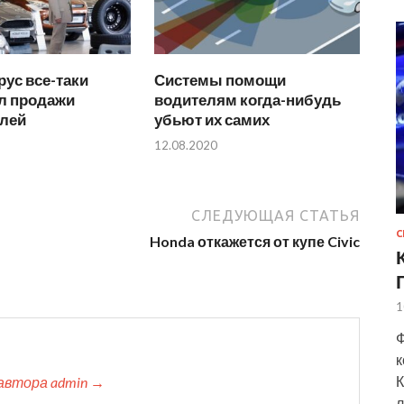
ус все-таки
Системы помощи
л продажи
водителям когда-нибудь
лей
убьют их самих
12.08.2020
СЛЕДУЮЩАЯ СТАТЬЯ
С
Honda откажется от купе Civic
1
Ф
к
К
автора admin →
л