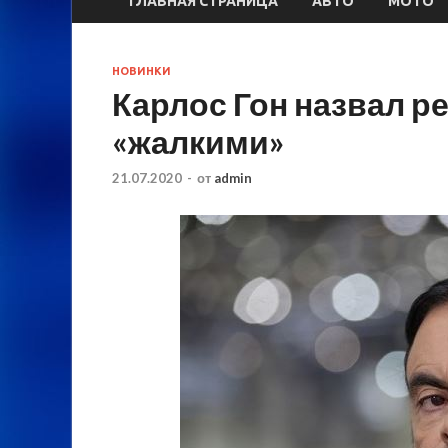
ГЛАВНАЯ СТРАНИЦА
АВТО
МОТО
НОВИНКИ
Карлос Гон назвал ре
«жалкими»
21.07.2020
-
от
admin