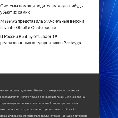
Системы помощи водителям когда-нибудь
убьют их самих
Maserati представила 590-сильные версии
Levante, Ghibli и Quattroporte
В России Bentley отзывает 19
реализованных внедорожников Bentayga
е материалы на данном сайте взяты из открытых источников и
едоставляются исключительно в ознакомительных целях. Права на
атериалы принадлежат их владельцам. Администрация сайта
ветственности за содержание материала не несет. Если Вы
бнаружили на нашем сайте материалы, которые нарушают авторские