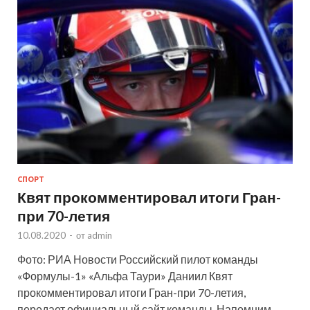
СПОРТ
Квят прокомментировал итоги Гран-
при 70-летия
10.08.2020
-
от
admin
Фото: РИА Новости Российский пилот команды
«Формулы-1» «Альфа Таури» Даниил Квят
прокомментировал итоги Гран-при 70-летия,
передает официальный сайт команды. Напомним,