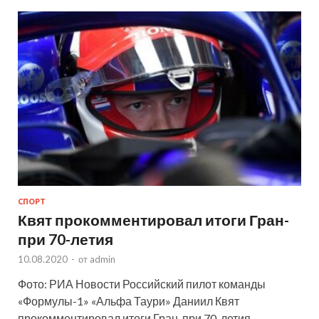
СПОРТ
Квят прокомментировал итоги Гран-
при 70-летия
10.08.2020
-
от
admin
Фото: РИА Новости Российский пилот команды
«Формулы-1» «Альфа Таури» Даниил Квят
прокомментировал итоги Гран-при 70-летия,