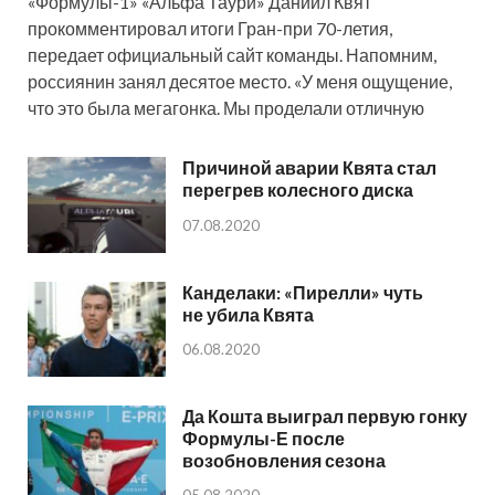
«Формулы-1» «Альфа Таури» Даниил Квят
прокомментировал итоги Гран-при 70-летия,
передает официальный сайт команды. Напомним,
россиянин занял десятое место. «У меня ощущение,
что это была мегагонка. Мы проделали отличную
Причиной аварии Квята стал
перегрев колесного диска
07.08.2020
Канделаки: «Пирелли» чуть
не убила Квята
06.08.2020
Да Кошта выиграл первую гонку
Формулы-Е после
возобновления сезона